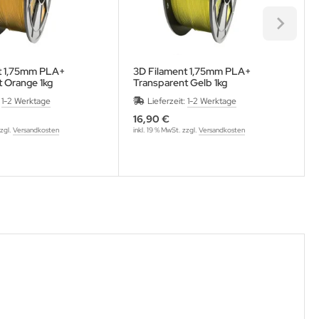
t 1,75mm PLA+
3D Filament 1,75mm PLA+
t Orange 1kg
Transparent Gelb 1kg
:
1-2 Werktage
Lieferzeit:
1-2 Werktage
16,90 €
zzgl.
Versandkosten
inkl. 19 % MwSt. zzgl.
Versandkosten