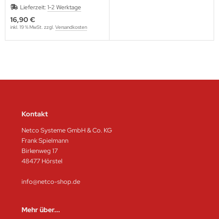
Lieferzeit:
1-2 Werktage
16,90 €
inkl. 19 % MwSt. zzgl.
Versandkosten
Kontakt
Netco Systeme GmbH & Co. KG
Frank Spielmann
Birkenweg 17
48477 Hörstel
info@netco-shop.de
Mehr über...